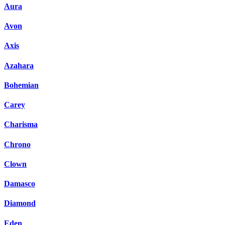
Aura
Avon
Axis
Azahara
Bohemian
Carey
Charisma
Chrono
Clown
Damasco
Diamond
Eden