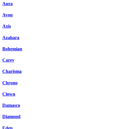
Aura
Avon
Axis
Azahara
Bohemian
Carey
Charisma
Chrono
Clown
Damasco
Diamond
Eden