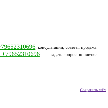
+79652310696
: консультации, советы, продажа
: +79652310696
задать вопрос по плитке
Сохранить сайт