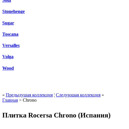
Soul
Stonehenge
Sugar
Toscana
Versalles
Volga
Wood
«
Предыдущая коллекция
¦
Следующая коллекция
»
Главная
> Chrono
Плитка Rocersa Chrono (Испания)