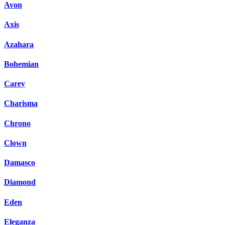
Avon
Axis
Azahara
Bohemian
Carey
Charisma
Chrono
Clown
Damasco
Diamond
Eden
Eleganza