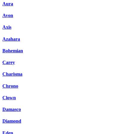
Aura
Avon
Axis
Azahara
Bohemian
Carey
Charisma
Chrono
Clown
Damasco
Diamond
Eden