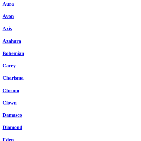
Aura
Avon
Axis
Azahara
Bohemian
Carey
Charisma
Chrono
Clown
Damasco
Diamond
Eden