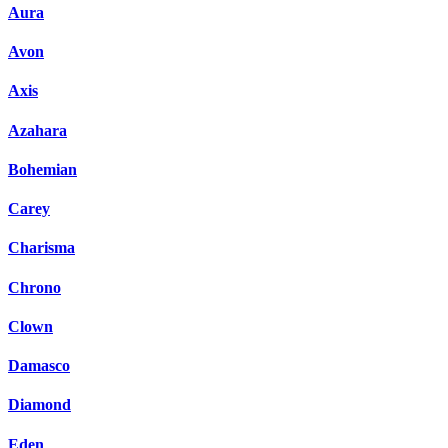
Aura
Avon
Axis
Azahara
Bohemian
Carey
Charisma
Chrono
Clown
Damasco
Diamond
Eden