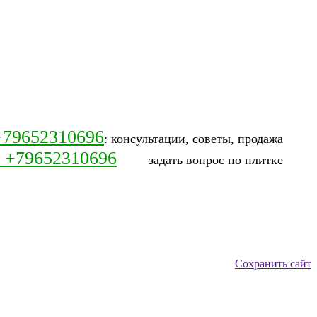
+79652310696
: консультации, советы, продажа
: +79652310696
задать вопрос по плитке
Сохранить сайт