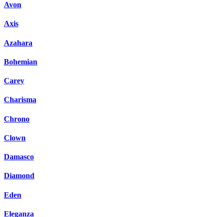
Avon
Axis
Azahara
Bohemian
Carey
Charisma
Chrono
Clown
Damasco
Diamond
Eden
Eleganza