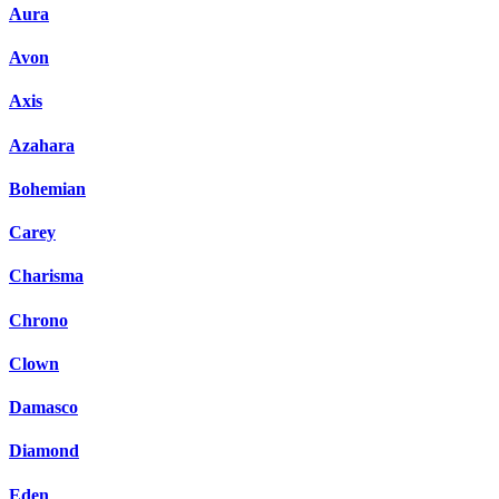
Aura
Avon
Axis
Azahara
Bohemian
Carey
Charisma
Chrono
Clown
Damasco
Diamond
Eden