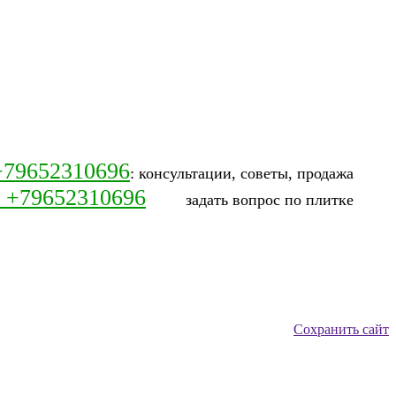
+79652310696
: консультации, советы, продажа
: +79652310696
задать вопрос по плитке
Сохранить сайт