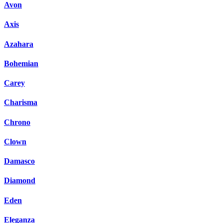
Avon
Axis
Azahara
Bohemian
Carey
Charisma
Chrono
Clown
Damasco
Diamond
Eden
Eleganza