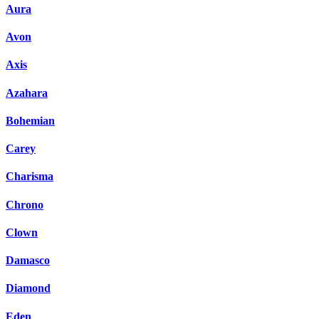
Aura
Avon
Axis
Azahara
Bohemian
Carey
Charisma
Chrono
Clown
Damasco
Diamond
Eden