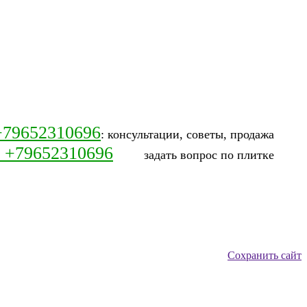
+79652310696
: консультации, советы, продажа
: +79652310696
задать вопрос по плитке
Сохранить сайт