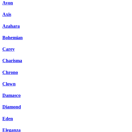
Avon
Axis
Azahara
Bohemian
Carey
Charisma
Chrono
Clown
Damasco
Diamond
Eden
Eleganza