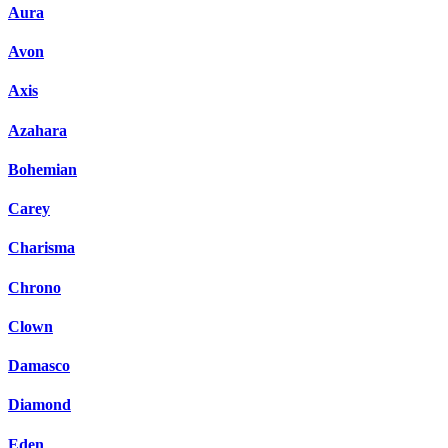
Aura
Avon
Axis
Azahara
Bohemian
Carey
Charisma
Chrono
Clown
Damasco
Diamond
Eden