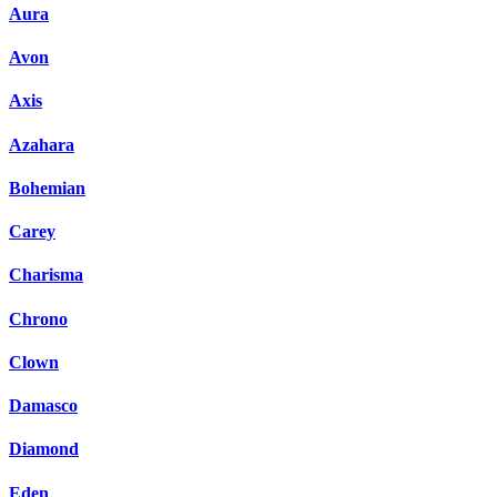
Aura
Avon
Axis
Azahara
Bohemian
Carey
Charisma
Chrono
Clown
Damasco
Diamond
Eden