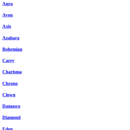
Aura
Avon
Axis
Azahara
Bohemian
Carey
Charisma
Chrono
Clown
Damasco
Diamond
Eden