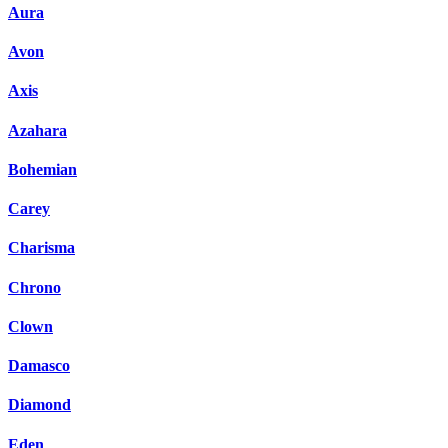
Aura
Avon
Axis
Azahara
Bohemian
Carey
Charisma
Chrono
Clown
Damasco
Diamond
Eden