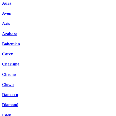
Aura
Avon
Axis
Azahara
Bohemian
Carey
Charisma
Chrono
Clown
Damasco
Diamond
Eden